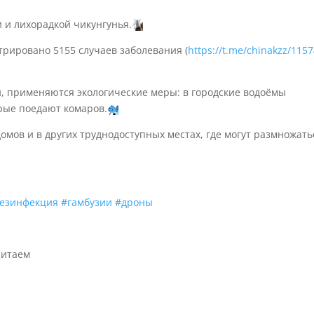
 и лихорадкой чикунгунья.
трировано 5155 случаев заболевания (
https://t.me/chinakzz/115
, применяются экологические меры: в городские водоёмы
орые поедают комаров.
мов и в других труднодоступных местах, где могут размножать
езинфекция
#гамбузии
#дроны
Китаем