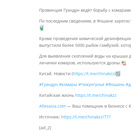
Провинция Гуандун ведёт борьбу с комарами
По последним сведениям, в Фошане зарегис
Кроме проведения химической дезинфекции
выпустили более 5000 рыбок-гамбузий, кот
Для выявления скоплений воды на крышах до
личинки комаров, используются дроны.
Китай. Новости (
https://t.me/chinakzz
)
#Гуандун
#комары
#Чикунгунья
#Фошань
#д
Китайская жизнь
https://t.me/chinakzz
Allesasia.com
— Ваш помощник в бизнесе с 
Источник:
https://t.me/chinakzz/771
[ad_2]