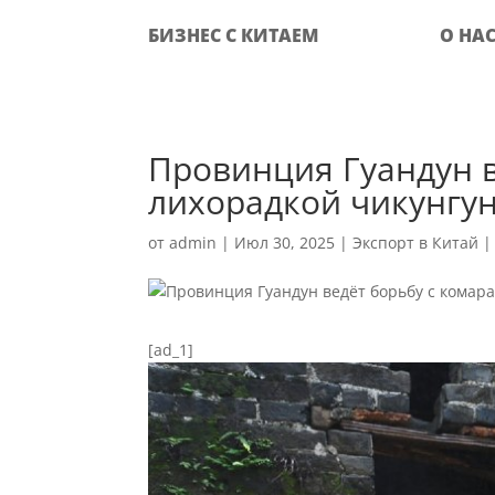
БИЗНЕС С КИТАЕМ
О НА
Провинция Гуандун в
лихорадкой чикунгу
от
admin
|
Июл 30, 2025
|
Экспорт в Китай
[ad_1]