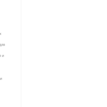
х
для
я и
 и