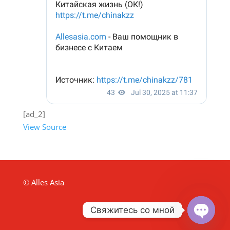
[ad_2]
View Source
© Alles Asia
Свяжитесь со мной
Open