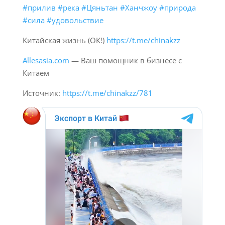
#прилив
#река
#Цяньтан
#Ханчжоу
#природа
#сила
#удовольствие
Китайская жизнь (ОК!)
https://t.me/chinakzz
Allesasia.com
— Ваш помощник в бизнесе с
Китаем
Источник:
https://t.me/chinakzz/781