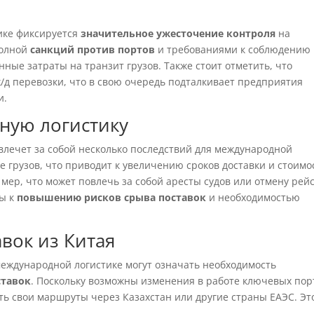
ике фиксируется
значительное ужесточение контроля
на
волной
санкций против портов
и требованиями к соблюдению
ные затраты на транзит грузов. Также стоит отметить, что
ж/д перевозки, что в свою очередь подталкивает предприятия
и.
ную логистику
влечет за собой несколько последствий для международной
е грузов, что приводит к увеличению сроков доставки и стоимо
мер, что может повлечь за собой аресты судов или отмену рейс
вы к
повышению рисков срыва поставок
и необходимостью
авок из Китая
еждународной логистике могут означать необходимость
ставок
. Поскольку возможны изменения в работе ключевых пор
ь свои маршруты через Казахстан или другие страны ЕАЭС. Эт