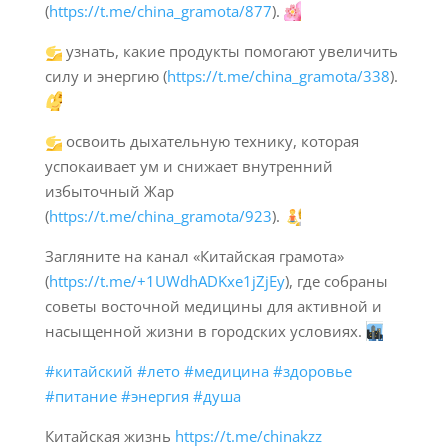
(
https://t.me/china_gramota/877
).
узнать, какие продукты помогают увеличить
силу и энергию (
https://t.me/china_gramota/338
).
освоить дыхательную технику, которая
успокаивает ум и снижает внутренний
избыточный Жар
(
https://t.me/china_gramota/923
).
Загляните на канал «Китайская грамота»
(
https://t.me/+1UWdhADKxe1jZjEy
), где собраны
советы восточной медицины для активной и
насыщенной жизни в городских условиях.
#китайский
#лето
#медицина
#здоровье
#питание
#энергия
#душа
Китайская жизнь
https://t.me/chinakzz