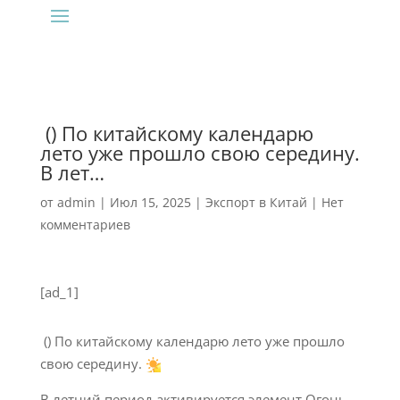
‍‍ () По китайскому календарю
лето уже прошло свою середину.
В лет…
от
admin
|
Июл 15, 2025
|
Экспорт в Китай
|
Нет
комментариев
[ad_1]
‍ () По китайскому календарю лето уже прошло
свою середину.
В летний период активируется элемент Огонь –