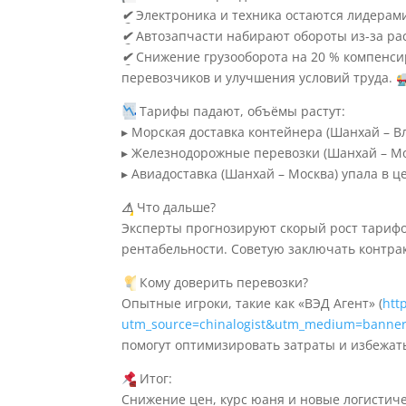
✔
Электроника и техника остаются лидерам
✔
Автозапчасти набирают обороты из-за ра
✔
Снижение грузооборота на 20 % компенсир
перевозчиков и улучшения условий труда.
Тарифы падают, объёмы растут:
▸ Морская доставка контейнера (Шанхай – Вл
▸ Железнодорожные перевозки (Шанхай – Мо
▸ Авиадоставка (Шанхай – Москва) упала в цен
⚠
Что дальше?
Эксперты прогнозируют скорый рост тарифо
рентабельности. Советую заключать контра
Кому доверить перевозки?
Опытные игроки, такие как «ВЭД Агент» (
htt
utm_source=chinalogist&utm_medium=banne
помогут оптимизировать затраты и избежат
Итог:
Снижение цен, курс юаня и новые логистич