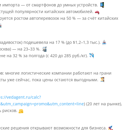
и импорта — от смартфонов до умных устройств.
стущей популярности китайских автомобилей.
уется ростом автоперевозок на 50 % — за счёт китайских
адивосток) подешевела на 17 % (до $1,2–1,3 тыс.).
сква) — на 23–33 %.
е на 32 % за полгода (с 420 до 285 руб./кг).
в: многие логистические компании работают на грани
кты уже сейчас, пока цены остаются выгодными.
ps://vedagent.ru/calc?
r&utm_campaign=promo&utm_content=line
) (20 лет на рынке),
ь рисков.
еские решения открывают возможности для бизнеса.