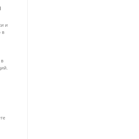
а
ки и
 в
 в
ций.
ете