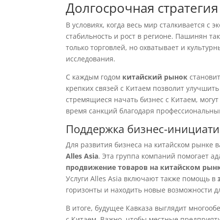
Долгосрочная стратегия
В условиях, когда весь мир сталкивается с
стабильность и рост в регионе. Пашинян та
только торговлей, но охватывает и культур
исследования.
С каждым годом
китайский рынок
становит
крепких связей с Китаем позволит улучшит
стремящиеся начать бизнес с Китаем, могу
время санкций благодаря профессиональным
Поддержка бизнес-инициати
Для развития бизнеса на китайском рынке в
Alles Asia
. Эта группа компаний помогает а
продвижение товаров на китайском рын
Услуги Alles Asia включают также помощь в
горизонты и находить новые возможности дл
В итоге, будущее Кавказа выглядит много
с Китаем. Важно, чтобы местные предприят