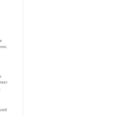
е
нии,
к
ляет
.
язей