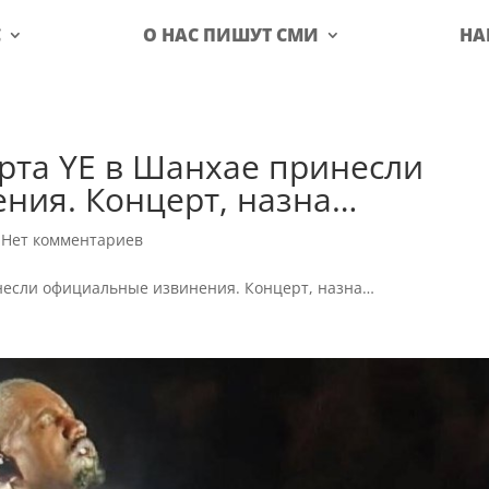
С
О НАС ПИШУТ СМИ
НА
рта YE в Шанхае принесли
ния. Концерт, назна…
|
Нет комментариев