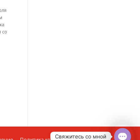
юля
м
ка
 со
Свяжитесь со мной
шение
Политика конфиденциальности