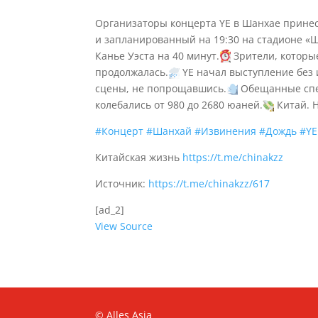
Организаторы концерта YE в Шанхае прине
и запланированный на 19:30 на стадионе «
Канье Уэста на 40 минут.
Зрители, которые
продолжалась.
YE начал выступление без и
сцены, не попрощавшись.
Обещанные спе
колебались от 980 до 2680 юаней.
Китай. Н
#Концерт
#Шанхай
#Извинения
#Дождь
#YE
Китайская жизнь
https://t.me/chinakzz
Источник:
https://t.me/chinakzz/617
[ad_2]
View Source
© Alles Asia