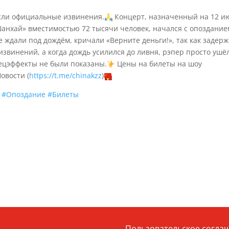
сли официальные извинения.
Концерт, назначенный на 12 и
Шанхай» вместимостью 72 тысячи человек, начался с опоздание
 ждали под дождём, кричали «Верните деньги!», так как задерж
звинений, а когда дождь усилился до ливня, рэпер просто ушёл
цэффекты не были показаны.
Цены на билеты на шоу
овости (
https://t.me/chinakzz
)
#Опоздание
#Билеты
Пользовательское согла