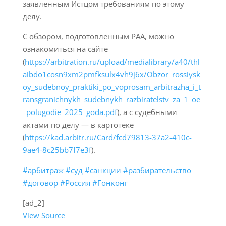
заявленным Истцом требованиям по этому
делу.
С обзором, подготовленным РАА, можно
ознакомиться на сайте
(
https://arbitration.ru/upload/medialibrary/a40/thl
aibdo1cosn9xm2pmfksulx4vh9j6x/Obzor_rossiysk
oy_sudebnoy_praktiki_po_voprosam_arbitrazha_i_t
ransgranichnykh_sudebnykh_razbiratelstv_za_1_oe
_polugodie_2025_goda.pdf
), а с судебными
актами по делу — в картотеке
(
https://kad.arbitr.ru/Card/fcd79813-37a2-410c-
9ae4-8c25bb7f7e3f
).
#арбитраж
#суд
#санкции
#разбирательство
#договор
#Россия
#Гонконг
[ad_2]
View Source