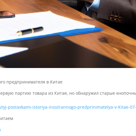
ого предпринимателя в Китае
ервую партию товара из Китая, но обнаружил старые кнопочн
tyj-postavkami-istoriya-inostrannogo-predprinimatelya-v-Kitae-07
Китаем
5