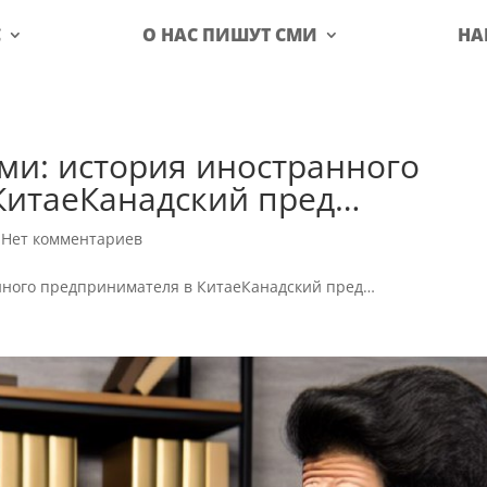
С
О НАС ПИШУТ СМИ
НА
ми: история иностранного
КитаеКанадский пред…
|
Нет комментариев