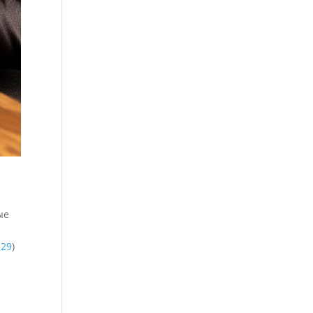
ые
-29
)