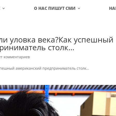
С
О НАС ПИШУТ СМИ
НА
ли уловка века?Как успешный
риниматель столк…
ет комментариев