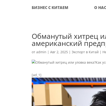
БИЗНЕС С КИТАЕМ
О НА
Обманутый хитрец и
американский предп
от
admin
|
Авг 2, 2025
|
Экспорт в Китай
|
Н
[ad_1]