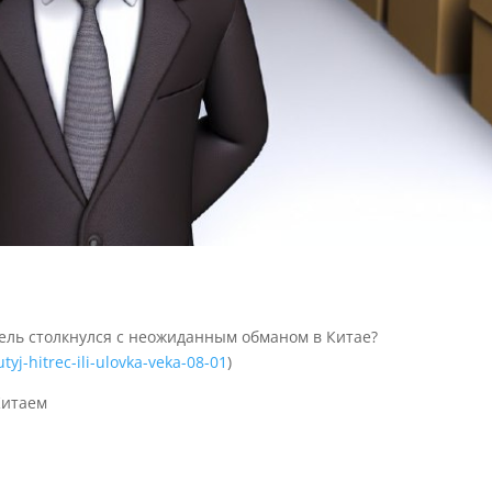
ль столкнулся с неожиданным обманом в Китае?
yj-hitrec-ili-ulovka-veka-08-01
)
Китаем
1