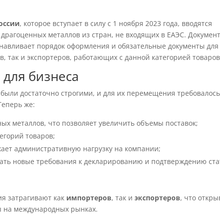
оссии
, которое вступает в силу с 1 ноября 2023 года, вводятся
драгоценных металлов из стран, не входящих в ЕАЭС. Докумен
танавливает порядок оформления и обязательные документы для
в, так и экспортеров, работающих с данной категорией товаров
 для бизнеса
 были достаточно строгими, и для их перемещения требовалос
Теперь же:
ых металлов, что позволяет увеличить объемы поставок;
егорий товаров;
жает административную нагрузку на компании;
ать новые требования к декларированию и подтверждению ста
ия затрагивают как
импортеров
, так и
экспортеров
, что откры
ы на международных рынках.