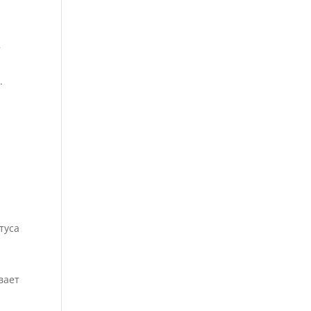
т
.
ь
туса
вает