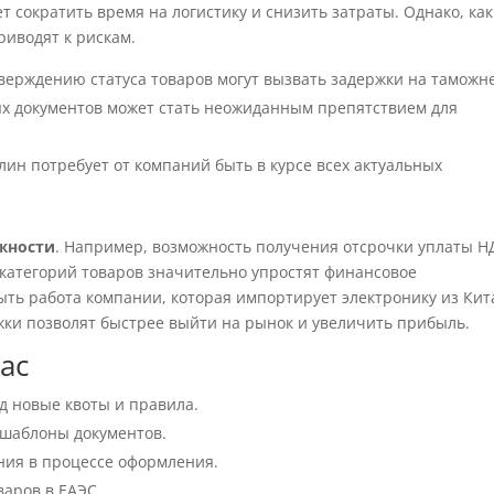
т сократить время на логистику и снизить затраты. Однако, как
риводят к рискам.
верждению статуса товаров могут вызвать задержки на таможне
х документов может стать неожиданным препятствием для
ин потребует от компаний быть в курсе всех актуальных
жности
. Например, возможность получения отсрочки уплаты Н
категорий товаров значительно упростят финансовое
ть работа компании, которая импортирует электронику из Кит
ки позволят быстрее выйти на рынок и увеличить прибыль.
ас
д новые квоты и правила.
 шаблоны документов.
ния в процессе оформления.
варов в ЕАЭС.