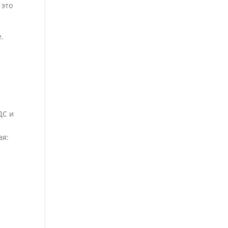
 это
.
ДС и
ая: