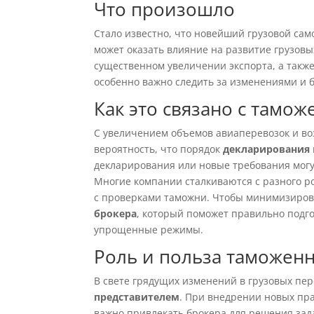
Что произошло
Стало известно, что новейший грузовой само
может оказать влияние на развитие грузовых
существенном увеличении экспорта, а также
особенно важно следить за изменениями и б
Как это связано с там
С увеличением объемов авиаперевозок и во
вероятность, что порядок
декларирования
декларирования или новые требования могут
Многие компании сталкиваются с разного р
с проверками таможни. Чтобы минимизиров
брокера
, который поможет правильно подго
упрощенные режимы.
Роль и польза таможен
В свете грядущих изменений в грузовых пер
представителем
. При внедрении новых пра
важно привлекать брокера для решения зад