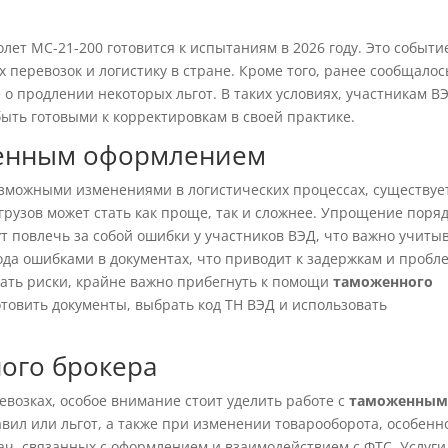
лет МС-21-200 готовится к испытаниям в 2026 году. Это событи
 перевозок и логистику в стране. Кроме того, ранее сообщалос
 о продлении некоторых льгот. В таких условиях, участникам В
ыть готовыми к корректировкам в своей практике.
оженным оформлением
зможными изменениями в логистических процессах, существуе
грузов может стать как проще, так и сложнее. Упрощение поря
 повлечь за собой ошибки у участников ВЭД, что важно учитыв
ода ошибками в документах, что приводит к задержкам и пробл
ать риски, крайне важно прибегнуть к помощи
таможенного
товить документы, выбрать код ТН ВЭД и использовать
ного брокера
евозках, особое внимание стоит уделить работе с
таможенны
вил или льгот, а также при изменении товарооборота, особенн
ач, связанных с оформлением и взаимодействием с ФТС. Услуги