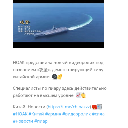
НОАК представила новый видеоролик под
названием «攻坚», демонстрирующий силу
китайской армии.
Специалисты по пиару здесь действительно
работают на высшем уровне.
Китай. Новости (
https://t.me/chinakzz
)
#НОАК
#Китай
#армия
#видеоролик
#сила
#новости
#пиар