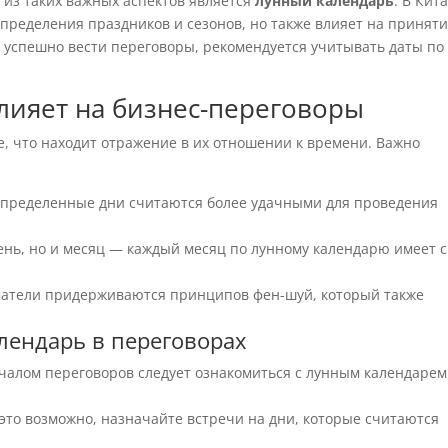
 из таких важных аспектов является
лунный календарь
. В Кит
 определения праздников и сезонов, но также влияет на принят
е успешно вести переговоры, рекомендуется учитывать даты по
лияет на бизнес-переговоры
, что находит отражение в их отношении к времени. Важно
пределенные дни считаются более удачными для проведения
ень, но и месяц — каждый месяц по лунному календарю имеет 
атели придерживаются принципов фен-шуй, который также
лендарь в переговорах
ачалом переговоров следует ознакомиться с лунным календарем
это возможно, назначайте встречи на дни, которые считаются