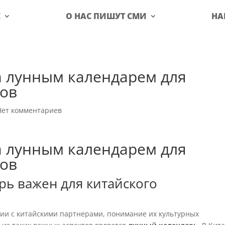
С
О НАС ПИШУТ СМИ
НА
а лунным календарем для
ов
Нет комментариев
а лунным календарем для
ов
ь важен для китайского
вии с китайскими партнерами, понимание их культурных