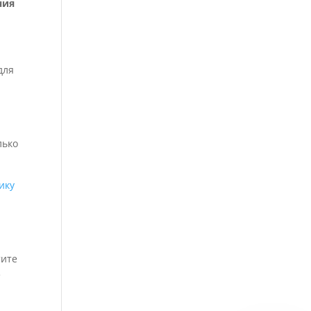
ния
для
лько
ику
тите
е