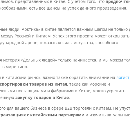
льмов, представленных в Китае. С учетом того, что
предпочте
нообразными, есть все шансы на успех данного произведения.
ные люди. Арктика» в Китае является важным шагом не только 
а между Россией и Китаем. Успех этого проекта может открывать
дународной арене, показывая силы искусства, способного
 история «Дельных людей» только начинается, и мы можем то
т в мире кино.
я в китайский рынок, важно также обратить внимание на
логист
спортировки товаров из Китая
, такие как морские и
дежными поставщиками и фабриками в Китае, можно укрепить
спешную
закупку товаров в Китае
.
го для вашего бизнеса в сфере B2B торговли с Китаем. Не упус
транзакциях с китайскими партнерами
и изучить актуальны