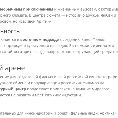
необычным приключениям
и жизненным вызовам, с которым
ерного климата. В центре сюжета — истории о дружбе, любви и
ровой, но красивой Арктики.
льность
лючается в
восточном подходе
к созданию кино. Фильм
я к природе и культурного наследия. Быть может, именно эти
я китайского зрителя, где вопрос охраны окружающей среды та
й арене
чение для создателей фильма и всей российской кинематографи
турного обмена и популяризации российских фильмов на
турный центр
продолжает привлекать внимание мирового
ается на развитии местного киноиндустрии.
ительных для киноиндустрии. Проект «Дельные люди. Арктика»