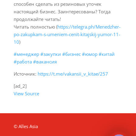
способен сделать из резиновых уточек
настоящий бизнес. Заинтересованы? Тогда
продолжайте читать!
Читать полностью (
https://telegra.ph/Menedzher-
po-zakupkam-s-umeniem-cenit-kitajskij-yumor-11-
10
)
#менеджер
#закупки
#бизнес
#юмор
#китай
#работа
#вакансия
Источник:
https://t.me/vakansii_v_kitae/257
[ad_2]
View Source
© Alles Asia