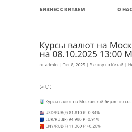
БИЗНЕС С КИТАЕМ
О НА
Курсы валют на Мос
на 08.10.2025 13:00 
от
admin
|
Окт 8, 2025
|
Экспорт в Китай
|
Н
[ad_1]
Курсы валют на Московской бирже по сос
USD/RUB(F) 81,810 ₽ -0,34%
EUR/RUB(F) 94,990 ₽ -0,91%
CNY/RUB(F) 11,360 ₽ +0,26%