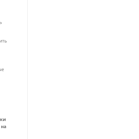
ь
ить
ые
вки
 на