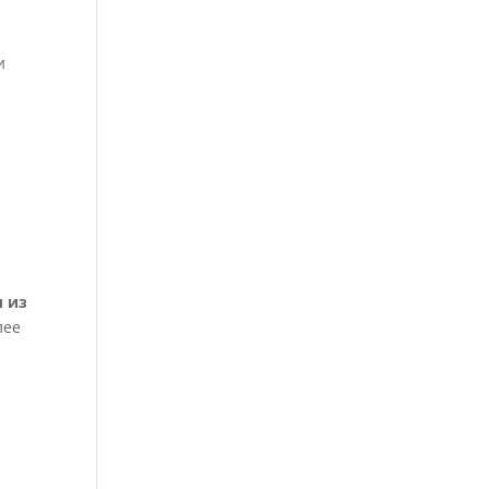
и
и из
лее