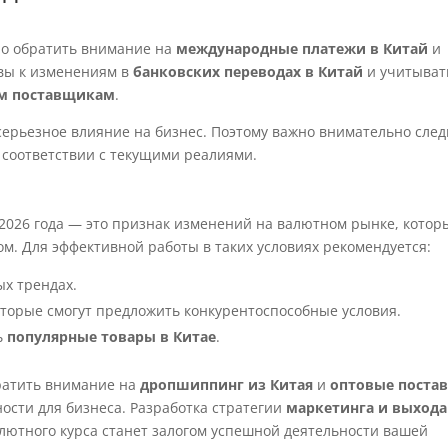
но обратить внимание на
международные платежи в Китай
и
овы к изменениям в
банковских переводах в Китай
и учитыват
им поставщикам
.
серьезное влияние на бизнес. Поэтому важно внимательно след
в соответствии с текущими реалиями.
 2026 года — это признак изменений на валютном рынке, котор
ом. Для эффективной работы в таких условиях рекомендуется:
ых трендах.
оторые смогут предложить конкурентоспособные условия.
ь
популярные товары в Китае
.
ратить внимание на
дропшиппинг из Китая
и
оптовые поста
ности для бизнеса. Разработка стратегии
маркетинга и выхода
лютного курса станет залогом успешной деятельности вашей