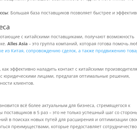
ессы
: Большая база поставщиков позволяет быстрее и эффекти
еса
аботающие с китайскими поставщиками, получают возможность
нке.
Alles Asia
– это группа компаний, которая готова помочь лю
ке из Китая, сопровождению сделок, а также продвижению тов
 как эффективно наладить контакт с китайскими производител
и с юридическими лицами, предлагая оптимальные решения,
ности клиентов.
новится всё более актуальным для бизнеса, стремящегося к
 поставщиков в 5 раз – это не только успешный шаг со сторон
аний в поисках новых путей для расширения и оптимизации сво
аться преимуществами, которые предоставляет сотрудничество