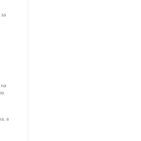
 за
 на
ую
а, а