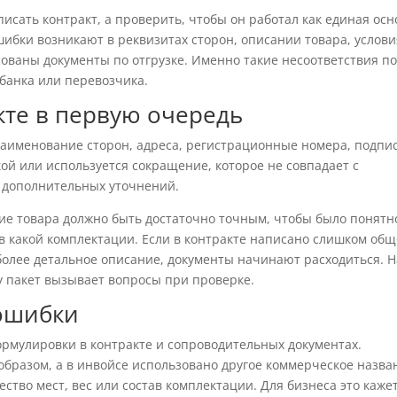
исать контракт, а проверить, чтобы он работал как единая осн
шибки возникают в реквизитах сторон, описании товара, услови
асованы документы по отгрузке. Именно такие несоответствия п
банка или перевозчика.
кте в первую очередь
наименование сторон, адреса, регистрационные номера, подпи
ой или используется сокращение, которое не совпадает с
я дополнительных уточнений.
ие товара должно быть достаточно точным, чтобы было понятн
 в какой комплектации. Если в контракте написано слишком общ
более детальное описание, документы начинают расходиться. Н
у пакет вызывает вопросы при проверке.
ошибки
рмулировки в контракте и сопроводительных документах.
образом, а в инвойсе использовано другое коммерческое назва
ство мест, вес или состав комплектации. Для бизнеса это каже