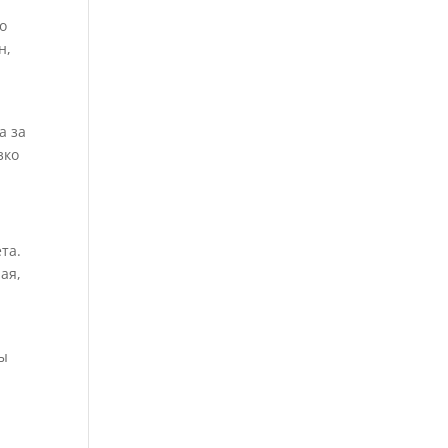
о
н,
а за
зко
та.
ая,
бы