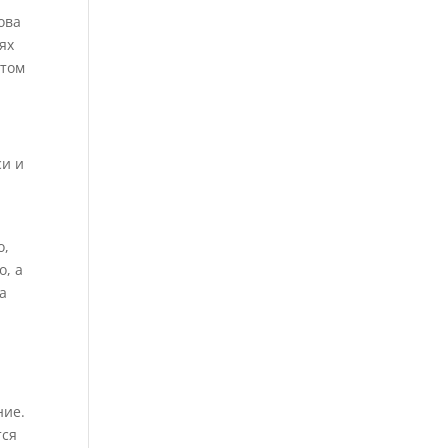
ова
ях
отом
си и
о,
о, а
а
ние.
тся