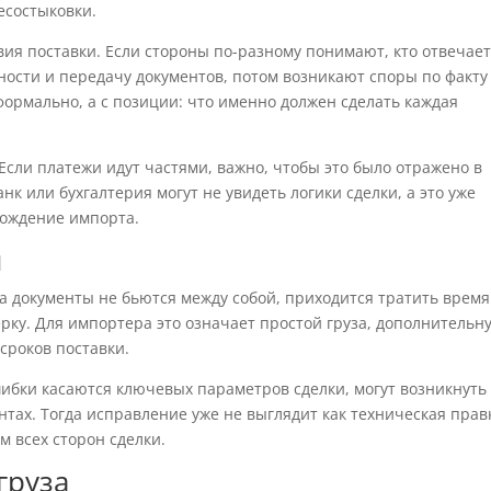
есостыковки.
ия поставки. Если стороны по-разному понимают, кто отвечает
ности и передачу документов, потом возникают споры по факту
 формально, а с позиции: что именно должен сделать каждая
Если платежи идут частями, важно, чтобы это было отражено в
анк или бухгалтерия могут не увидеть логики сделки, а это уже
вождение импорта.
я
а документы не бьются между собой, приходится тратить время
рку. Для импортера это означает простой груза, дополнительн
сроков поставки.
шибки касаются ключевых параметров сделки, могут возникнуть
тах. Тогда исправление уже не выглядит как техническая правк
м всех сторон сделки.
груза