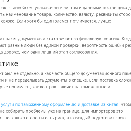
тракт с инвойсом, упаковочным листом и данными поставщика д
ить наименование товара, количество, валюту, реквизиты сторо
в связке. Если хотя бы один элемент отличается, лучше
ит пакет документов и кто отвечает за финальную версию. Когд
чают разные люди без единой проверки, вероятность ошибки ре
да дороже, чем один лишний этап согласования.
ктике
кт был не отдельно, а как часть общего документационного паке
ки и не переделывать документы в спешке. Если поставка сложн
орые понимают, как контракт влияет на таможенные и
ь
услуги по таможенному оформлению и доставке из Китая
, что
 не собирать проблемы уже на границе. Для импортеров это
ют несколько сторон и есть риск, что каждый подготовит свою