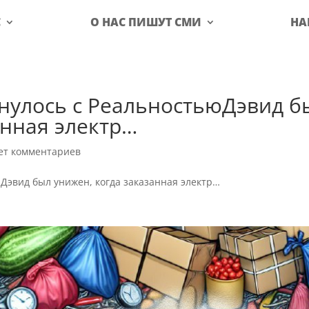
С
О НАС ПИШУТ СМИ
НА
нулось с РеальностьюДэвид б
анная электр…
ет комментариев