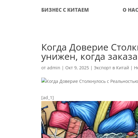
БИЗНЕС С КИТАЕМ
О НА
Когда Доверие Столк
унижен, когда заказ
от
admin
|
Окт 9, 2025
|
Экспорт в Китай
|
Н
[ad_1]