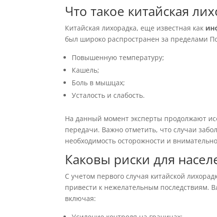
Что такое китайская лих
Китайская лихорадка, еще известная как
ин
был широко распространен за пределами П
Повышенную температуру;
Кашель;
Боль в мышцах;
Усталость и слабость.
На данный момент эксперты продолжают исс
передачи. Важно отметить, что случаи заб
необходимость осторожности и внимательно
Каковы риски для насел
С учетом первого случая китайской лихорад
привести к нежелательным последствиям. 
включая:
Усиление контроля на границах;