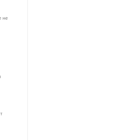
е не
ы
т