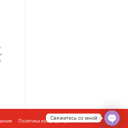
о
ы
ы
Свяжитесь со мной
шение
Политика конфиденциальности
Open