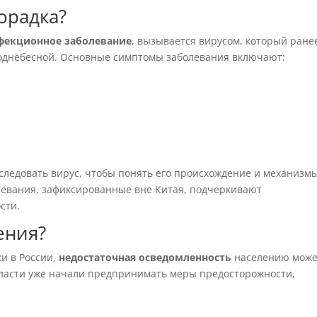
орадка?
фекционное заболевание
, вызывается вирусом, который ране
однебесной. Основные симптомы заболевания включают:
ледовать вирус, чтобы понять его происхождение и механизм
олевания, зафиксированные вне Китая, подчеркивают
сти.
ения?
ки в России,
недостаточная осведомленность
населению може
Власти уже начали предпринимать меры предосторожности,