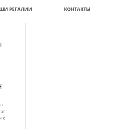
ШИ РЕГАЛИИ
КОНТАКТЫ
н
н
ых
тот
и к