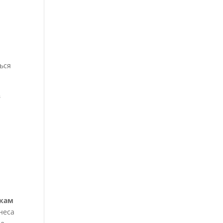
ю
ься
в
икам
неса