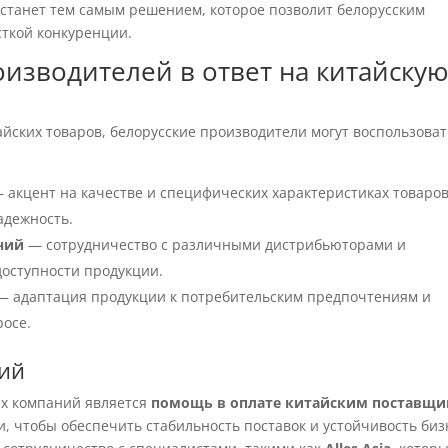
и станет тем самым решением, которое позволит белорусским
сткой конкуренции.
оизводителей в ответ на китайску
айских товаров, белорусские производители могут воспользоват
 акцент на качестве и специфических характеристиках товаро
адежность.
ний
— сотрудничество с различными дистрибьюторами и
доступности продукции.
 адаптация продукции к потребительским предпочтениям и
росе.
ций
их компаний является
помощь в оплате китайским поставщ
и, чтобы обеспечить стабильность поставок и устойчивость биз