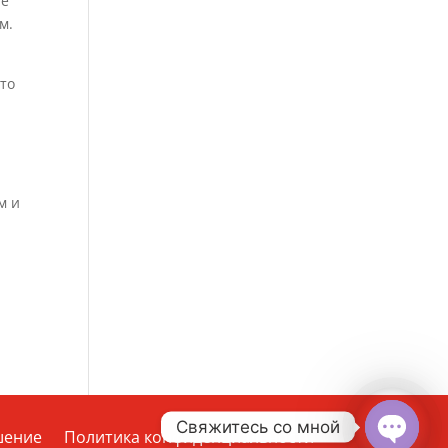
ые
м.
то
м и
Свяжитесь со мной
шение
Политика конфиденциальности