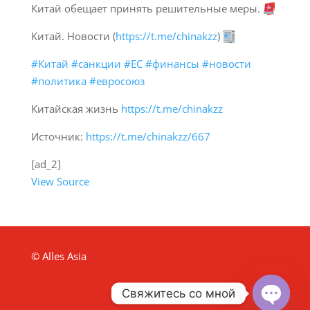
Китай обещает принять решительные меры.
Китай. Новости (
https://t.me/chinakzz
)
#Китай
#санкции
#ЕС
#финансы
#новости
#политика
#евросоюз
Китайская жизнь
https://t.me/chinakzz
Источник:
https://t.me/chinakzz/667
[ad_2]
View Source
© Alles Asia
Свяжитесь со мной