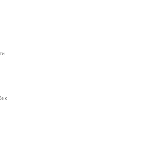
ти
бе с