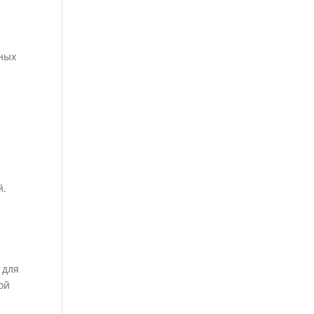
ных
й.
 для
ой