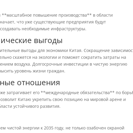
я **масштабное повышение производства** в области
значает, что уже существующие предприятия будут
 создавать необходимые инфраструктуры.
мические выгоды
чительные выгоды для экономики Китая. Сокращение зависимос
льно скажется на экологии и поможет сократить затраты на
нением воздуха. Долгосрочные инвестиции в чистую энергию
высить уровень жизни граждан.
дные отношения
же затрагивает его **международные обязательства** по борь
 позволит Китаю укрепить свою позицию на мировой арене и
ласти устойчивого развития.
ем чистой энергии к 2035 году, не только озабочен охраной