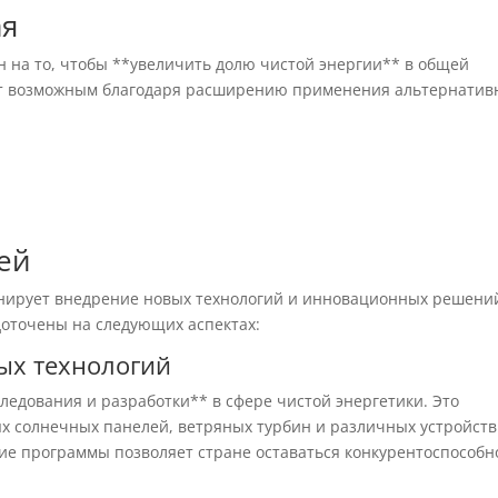
ая
н на то, чтобы **увеличить долю чистой энергии** в общей
анет возможным благодаря расширению применения альтернатив
ей
анирует внедрение новых технологий и инновационных решени
оточены на следующих аспектах:
ых технологий
ледования и разработки** в сфере чистой энергетики. Это
ых солнечных панелей, ветряных турбин и различных устройств
кие программы позволяет стране оставаться конкурентоспособн