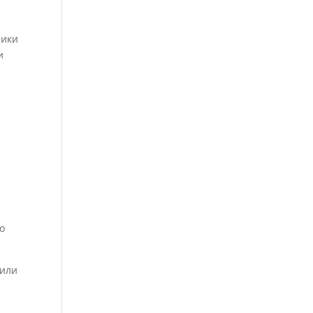
ники
и
о
 или