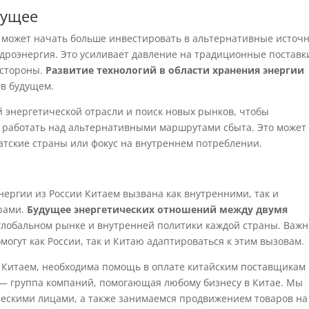
дущее
в, может начать больше инвестировать в альтернативные источ
гидроэнергия. Это усиливает давление на традиционные поставк
 стороны.
Развитие технологий в области хранения энергии
 в будущем.
 энергетической отрасли и поиск новых рынков, чтобы
 работать над альтернативными маршрутами сбыта. Это может
атские страны или фокус на внутреннем потреблении.
нергии из России Китаем вызвана как внутренними, так и
рами.
Будущее энергетических отношений между двумя
глобальном рынке и внутренней политики каждой страны. Важн
могут как России, так и Китаю адаптироваться к этим вызовам.
с Китаем, необходима помощь в оплате китайским поставщикам
ia — группа компаний, помогающая любому бизнесу в Китае. Мы
ическими лицами, а также занимаемся продвижением товаров на