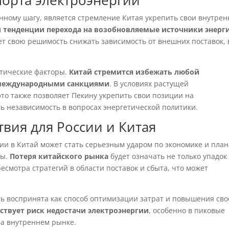
орта электроэнергии
нному шагу, является стремление Китая укрепить свои внутре
й тенденции перехода на возобновляемые источники энерг
ет свою решимость снижать зависимость от внешних поставок, 
итические факторы.
Китай стремится избежать любой
д международными санкциями
. В условиях растущей
то также позволяет Пекину укрепить свои позиции на
 независимость в вопросах энергетической политики.
вия для России и Китая
ии в Китай может стать серьезным ударом по экономике и пла
ры.
Потеря китайского рынка
будет означать не только упадок
ресмотра стратегий в области поставок и сбыта, что может
ыть воспринята как способ оптимизации затрат и повышения св
ствует риск недостачи электроэнергии
, особенно в пиковые
на внутреннем рынке.