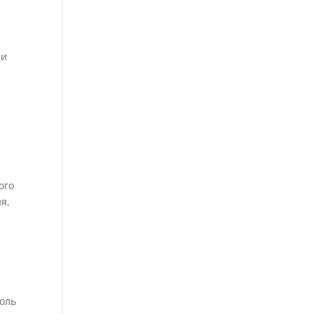
ли
ого
я,
оль