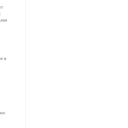
кт
х
вляя
я в
й
ии.