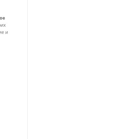
ое
оих
ие и