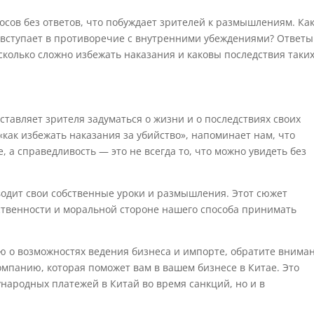
осов без ответов, что побуждает зрителей к размышлениям. Ка
 вступает в противоречие с внутренними убеждениями? Ответы
сколько сложно избежать наказания и каковы последствия таки
аставляет зрителя задуматься о жизни и о последствиях своих
«как избежать наказания за убийство», напоминает нам, что
 а справедливость — это не всегда то, что можно увидеть без
водит свои собственные уроки и размышления. Этот сюжет
ственности и моральной стороне нашего способа принимать
 о возможностях ведения бизнеса и импорте, обратите внима
компанию, которая поможет вам в вашем бизнесе в Китае. Это
народных платежей в Китай во время санкций, но и в