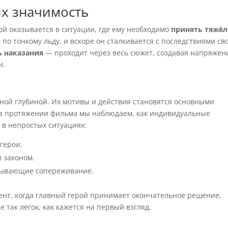
х значимость
рой оказывается в ситуации, где ему необходимо
принять тяжёл
 по тонкому льду, и вскоре он сталкивается с последствиями св
ь наказания
— проходит через весь сюжет, создавая напряжен
и.
й
ой глубиной. Их мотивы и действия становятся основными
а протяжении фильма мы наблюдаем, как индивидуальные
в непростых ситуациях:
 герои.
 законом.
зывающие сопереживание.
нт, когда главный герой принимает окончательное решение,
е так легок, как кажется на первый взгляд.