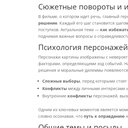
Сюжетные повороты и и
В фильме, о котором идет речь, главный ге
решение
. Каждый его шаг становится шагом
поступков. Актуальная тема —
как избежат
поднимая важные вопросы о справедливост
Психология персонаже
Персонажи картины изображены с невероятн
факторами, определяющими ход событий. Н
решения и моральные дилеммы появляются 
Сложные выборы
, перед которыми стоят
Конфликты
между личными интересами и
Внутренние
конфликты
персонажей, вы
Одним из ключевых моментов является моме
словно осознавая, что
путь к оправданию
н
Общие темы и посылы