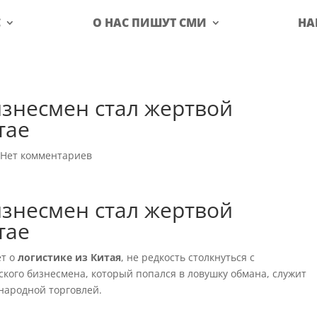
С
О НАС ПИШУТ СМИ
НА
знесмен стал жертвой
тае
|
Нет комментариев
знесмен стал жертвой
тае
ет о
логистике из Китая
, не редкость столкнуться с
кого бизнесмена, который попался в ловушку обмана, служит
народной торговлей.