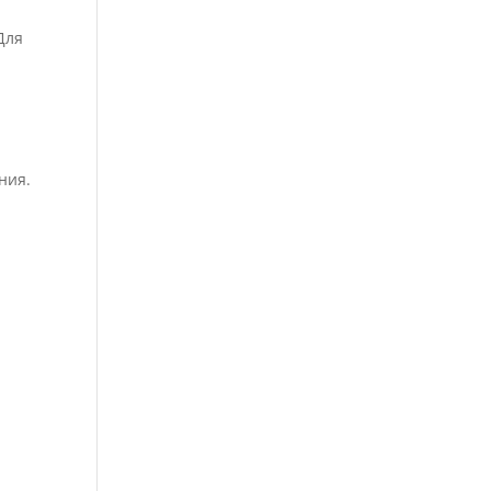
Для
ния.