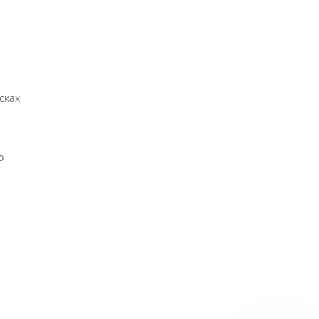
сках
о