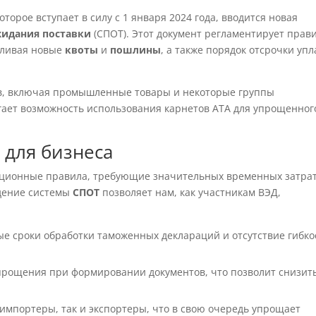
которое вступает в силу с 1 января 2024 года, вводится новая
жидания поставки
(СПОТ). Этот документ регламентирует прав
вливая новые
квоты
и
пошлины
, а также порядок отсрочки уп
ов, включая промышленные товары и некоторые группы
агает возможность использования карнетов АТА для упрощенног
 для бизнеса
иционные правила, требующие значительных временных затрат
дение системы
СПОТ
позволяет нам, как участникам ВЭД,
е сроки обработки таможенных деклараций и отсутствие гибко
упрощения при формировании документов, что позволит снизит
 импортеры, так и экспортеры, что в свою очередь упрощает