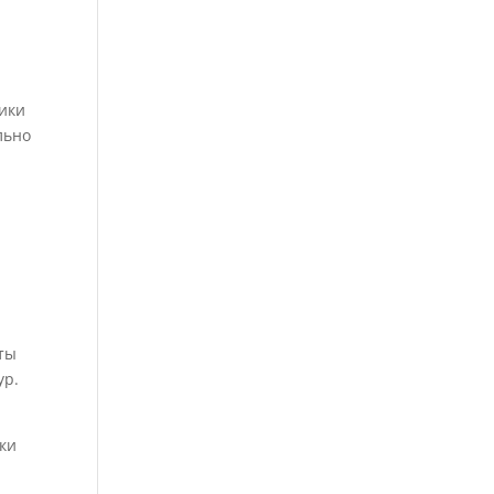
ики
льно
оты
ур.
ки