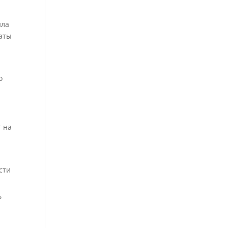
ила
латы
о
 на
сти
ь