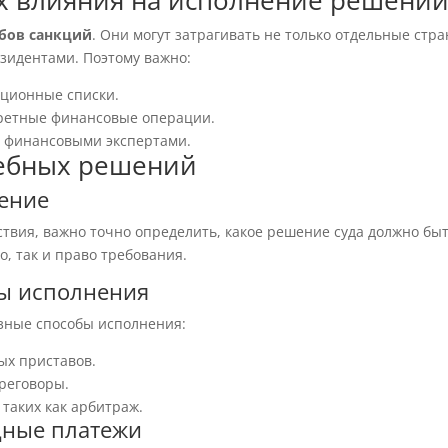
х влияния на исполнение решени
бов санкций
. Они могут затрагивать не только отдельные стра
езидентами. Поэтому важно:
кционные списки.
кретные финансовые операции.
и финансовыми экспертами.
дебных решений
шение
твия, важно точно определить, какое решение суда должно бы
о, так и право требования.
ды исполнения
азные способы исполнения:
ых приставов.
реговоры.
таких как арбитраж.
дные платежи