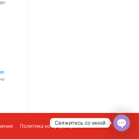
да:
я
en
но
Свяжитесь со мной
шение
Политика конфиденциальности
Open
chaty