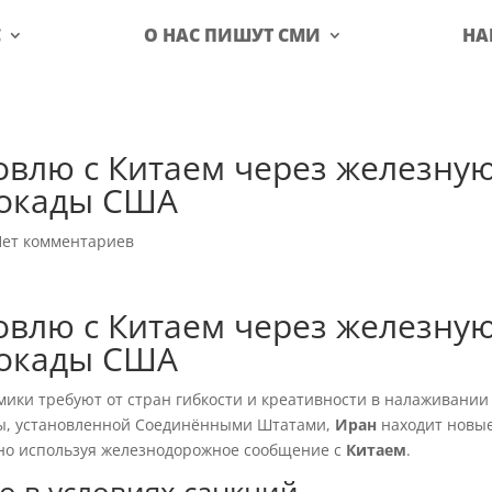
С
О НАС ПИШУТ СМИ
НА
овлю с Китаем через железну
локады США
Нет комментариев
овлю с Китаем через железну
локады США
ки требуют от стран гибкости и креативности в налаживании
ады, установленной Соединёнными Штатами,
Иран
находит новы
вно используя железнодорожное сообщение с
Китаем
.