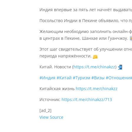
Индия впервые за пять лет начнёт выдават
Посольство Индии в Пекине объявило, что 
Желающим необходимо заполнить онлайн-фо
в центрах в Пекине, Шанхае или Гуанчжоу.
Этот шаг свидетельствует об улучшении от
периода напряжённости.
Китай. Новости (
https://t.me/chinakzz
)
#Индия
#Китай
#Туризм
#Визы
#Отношени
Китайская жизнь
https://t.me/chinakzz
Источник:
https://t.me/chinakzz/713
[ad_2]
View Source