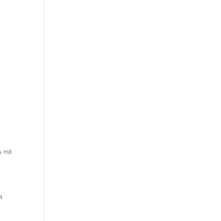
ь на
я