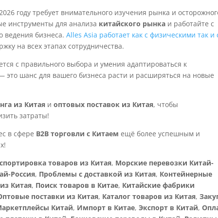
2026 году требует внимательного изучения рынка и осторожног
ые инструменты для анализа
китайского рынка
и работайте с
 ведения бизнеса.
Alles Asia работает как с физическими так и 
ржку на всех этапах сотрудничества.
ется с правильного выбора и умения адаптироваться к
 это шанс для вашего бизнеса расти и расширяться на новые
га из Китая
и
оптовых поставок из Китая
, чтобы
изить затраты!
ес в сфере
B2B торговли с Китаем
ещё более успешным и
х!
спортировка товаров из Китая
,
Морские перевозки Китай-
ай-Россия
,
Проблемы с доставкой из Китая
,
Контейнерные
из Китая
,
Поиск товаров в Китае
,
Китайские фабрики
Оптовые поставки из Китая
,
Каталог товаров из Китая
,
Заку
Маркетплейсы Китай
,
Импорт в Китае
,
Экспорт в Китай
,
Опл