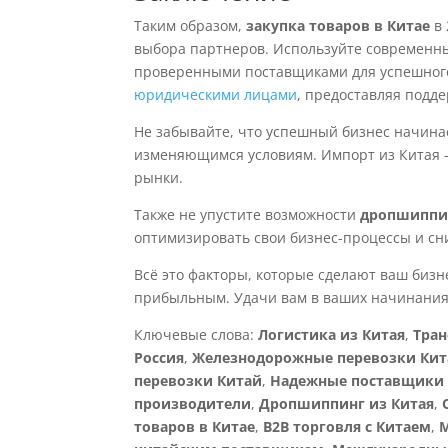
Таким образом,
закупка товаров в Китае
в 
выбора партнеров. Используйте современн
проверенными поставщиками для успешного
юридическими лицами
, предоставляя подде
Не забывайте, что успешный бизнес начина
изменяющимся условиям. Импорт из Китая —
рынки.
Также не упустите возможности
дропшиппин
оптимизировать свои бизнес-процессы и сн
Всё это факторы, которые сделают ваш бизн
прибыльным. Удачи вам в ваших начинания
Ключевые слова:
Логистика из Китая
,
Тран
Россия
,
Железнодорожные перевозки Кит
перевозки Китай
,
Надежные поставщики 
производители
,
Дропшиппинг из Китая
,
товаров в Китае
,
B2B торговля с Китаем
,