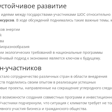
устойчивое развитие
и идеями между государствами-участниками ШОС относительно
есурсов
. В ходе обсуждений поднимались такие важные темы, к
ков энергии
й
тва
биоразнообразия
ции экологических требований в национальные программы
ойчивый подход к экономике является ключом к будущему.
н-участников
стало сотрудничество различных стран в области внедрения
рств поделились своим опытом в реализации успешных
овые проекты, направленные на сокращение углеродного следа
е возможности создания совместных программ и инвестицион
частники подчеркнули, что ситуация с климатом требует не то
ивного участия бизнеса и гражданского общества.