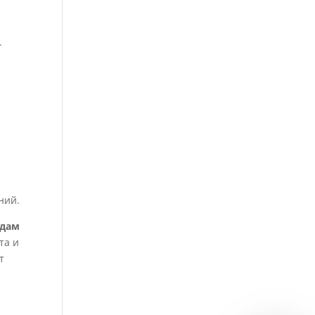
.
ний.
ндам
та и
т