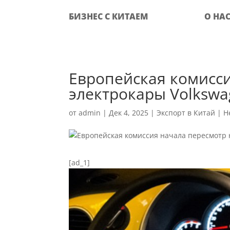
БИЗНЕС С КИТАЕМ
О НА
Европейская комисси
электрокары Volksw
от
admin
|
Дек 4, 2025
|
Экспорт в Китай
|
Н
[ad_1]