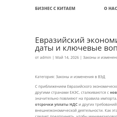
БИЗНЕС С КИТАЕМ
О НА
Евразийский экономи
даты и ключевые во
от
admin
|
Май 14, 2026
|
Законы и изменен
Категория: Законы и изменения в ВЭД
С приближением Евразийского экономическо
другими странами ЕАЭС, сталкиваются с
нов
значительно повлияют на правила импорта
отсрочки уплаты НДС
и других требований,
внешнеэкономической деятельности. Как эта
следует предпринять, чтобы минимизироват