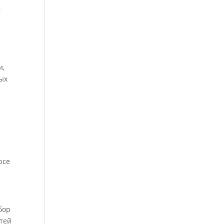
,
и,
ых
рсе
бор
стей