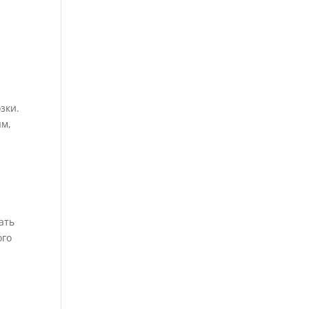
зки.
ым,
е
ать
ого