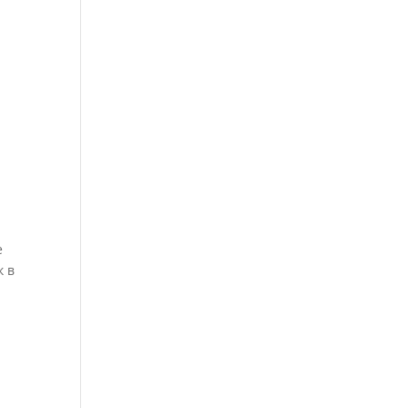
е
к в