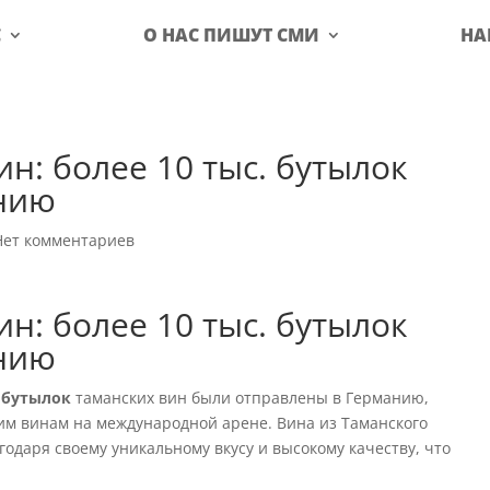
С
О НАС ПИШУТ СМИ
НА
н: более 10 тыс. бутылок
нию
Нет комментариев
н: более 10 тыс. бутылок
нию
 бутылок
таманских вин были отправлены в Германию,
им винам на международной арене. Вина из Таманского
одаря своему уникальному вкусу и высокому качеству, что