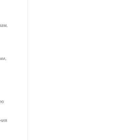
вам,
ми,
ую
ения