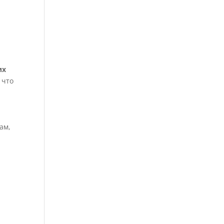
их
 что
ам,