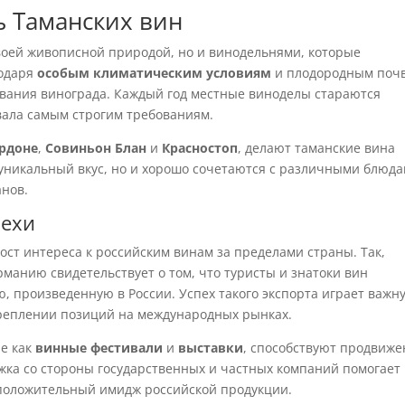
ь Таманских вин
своей живописной природой, но и винодельнями, которые
годаря
особым климатическим условиям
и плодородным поч
вания винограда. Каждый год местные виноделы стараются
вала самым строгим требованиям.
рдоне
,
Совиньон Блан
и
Красностоп
, делают таманские вина
уникальный вкус, но и хорошо сочетаются с различными блюда
анов.
пехи
ст интереса к российским винам за пределами страны. Так,
рманию свидетельствует о том, что туристы и знатоки вин
 произведенную в России. Успех такого экспорта играет важн
креплении позиций на международных рынках.
ие как
винные фестивали
и
выставки
, способствуют продвиж
ржка со стороны государственных и частных компаний помогает
 положительный имидж российской продукции.