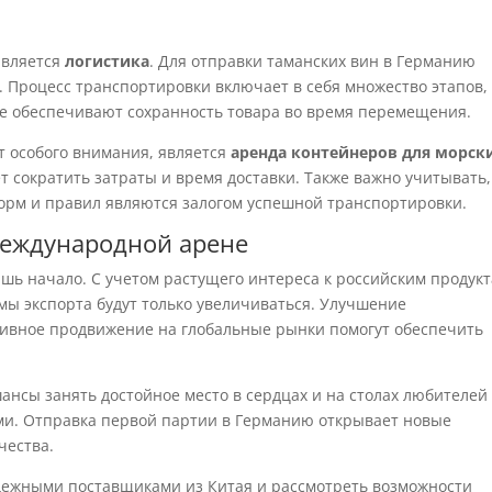
является
логистика
. Для отправки таманских вин в Германию
 Процесс транспортировки включает в себя множество этапов,
ые обеспечивают сохранность товара во время перемещения.
т особого внимания, является
аренда контейнеров для морск
ет сократить затраты и время доставки. Также важно учитывать,
норм и правил являются залогом успешной транспортировки.
международной арене
шь начало. С учетом растущего интереса к российским продукт
мы экспорта будут только увеличиваться. Улучшение
тивное продвижение на глобальные рынки помогут обеспечить
ансы занять достойное место в сердцах и на столах любителей
лами. Отправка первой партии в Германию открывает новые
чества.
надежными поставщиками из Китая и рассмотреть возможности