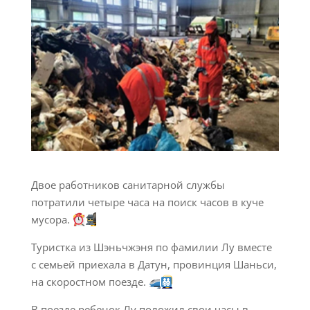
Двое работников санитарной службы
потратили четыре часа на поиск часов в куче
мусора.
Туристка из Шэньчжэня по фамилии Лу вместе
с семьей приехала в Датун, провинция Шаньси,
на скоростном поезде.
В поезде ребенок Лу положил свои часы в