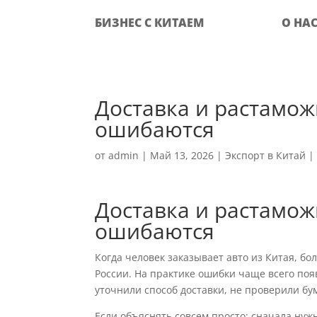
БИЗНЕС С КИТАЕМ
О НА
Доставка и растаможк
ошибаются
от
admin
|
Май 13, 2026
|
Экспорт в Китай
Доставка и растаможк
ошибаются
Когда человек заказывает авто из Китая, бо
России. На практике ошибки чаще всего поя
уточнили способ доставки, не проверили бум
Если объяснять совсем просто: сначала нуж