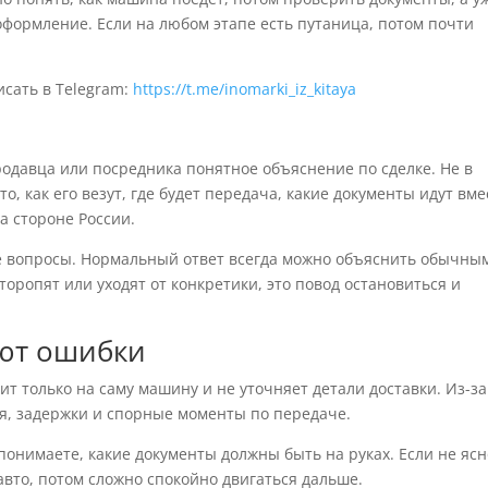
 оформление. Если на любом этапе есть путаница, потом почти
исать в Telegram:
https://t.me/inomarki_iz_kitaya
продавца или посредника понятное объяснение по сделке. Не в
о, как его везут, где будет передача, какие документы идут вме
а стороне России.
ые вопросы. Нормальный ответ всегда можно объяснить обычны
оропят или уходят от конкретики, это повод остановиться и
ают ошибки
т только на саму машину и не уточняет детали доставки. Из-за
я, задержки и спорные моменты по передаче.
онимаете, какие документы должны быть на руках. Если не ясн
авто, потом сложно спокойно двигаться дальше.