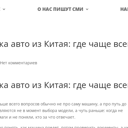
С
О НАС ПИШУТ СМИ
НА
а авто из Китая: где чаще все
|
Нет комментариев
а авто из Китая: где чаще все
льше всего вопросов обычно не про саму машину, а про путь до
вляются не в момент выбора модели, а чуть раньше: когда не
аги и не поняли, кто за что отвечает.
но понять, как машина поедет, потом проверить документы, а у