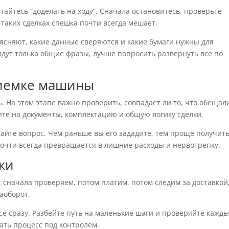
ытайтесь “доделать на ходу”. Сначала остановитесь, проверьте
 таких сделках спешка почти всегда мешает.
ясняют, какие данные сверяются и какие бумаги нужны для
идут только общие фразы, лучше попросить развернуть все по
риемке машины
ь. На этом этапе важно проверить, совпадает ли то, что обещал
рите на документы, комплектацию и общую логику сделки.
вайте вопрос. Чем раньше вы его зададите, тем проще получит
почти всегда превращается в лишние расходы и нервотрепку.
ки
я: сначала проверяем, потом платим, потом следим за доставкой
аоборот.
се сразу. Разбейте путь на маленькие шаги и проверяйте кажды
ать процесс под контролем.