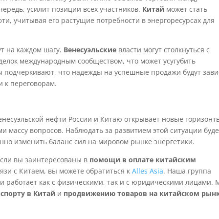
очередь, усилит позиции всех участников.
Китай
может стать
ти, учитывая его растущие потребности в энергоресурсах для
ут на каждом шагу.
Венесуэльские
власти могут столкнуться с
делок международным сообществом, что может усугубить
ы подчеркивают, что надежды на успешные продажи будут зави
и к переговорам.
несуэльской нефти России и Китаю открывает новые горизонт
ми массу вопросов. Наблюдать за развитием этой ситуации буде
енно изменить баланс сил на мировом рынке энергетики.
если вы заинтересованы в
помощи в оплате китайским
язи с Китаем, вы можете обратиться к
Alles Asia
. Наша группа
и работает как с физическими, так и с юридическими лицами.
кспорту в Китай
и
продвижению товаров на китайском рын