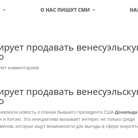
С
О НАС ПИШУТ СМИ
НА
ирует продавать венесуэльск
ю
Нет комментариев
ирует продавать венесуэльск
ю
ивлекла новость о планах бывшего президента США
Дональда
и и Китаю. Эта инициатива вызывает интерес не только среди
сменов, которые ищут возможности для выгоды в сфере энергет