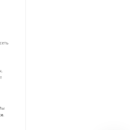
сеть
ы,
т
 Мы
ке
.