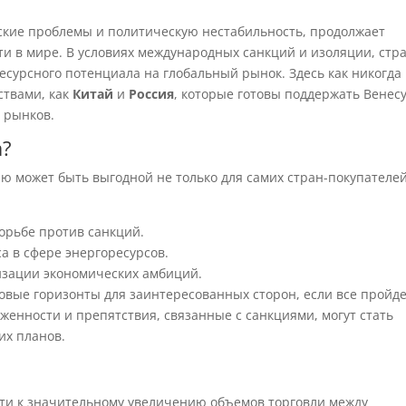
ские проблемы и политическую нестабильность, продолжает
и в мире. В условиях международных санкций и изоляции, стр
есурсного потенциала на глобальный рынок. Здесь как никогда
ствами, как
Китай
и
Россия
, которые готовы поддержать Венесу
 рынков.
а?
ю может быть выгодной не только для самих стран-покупателей
орьбе против санкций.
а в сфере энергоресурсов.
изации экономических амбиций.
вые горизонты для заинтересованных сторон, если все пройд
женности и препятствия, связанные с санкциями, могут стать
их планов.
ести к значительному увеличению объемов торговли между