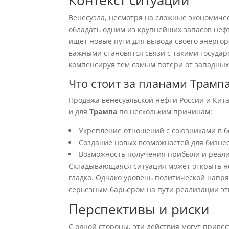
Контекст ситуации
Венесуэла, несмотря на сложные экономиче
обладать одним из крупнейших запасов нефт
ищет новые пути для вывода своего энергор
важными становятся связи с такими государ
компенсируя тем самым потери от западных
Что стоит за планами Трамп
Продажа венесуэльской нефти России и Кита
и для
Трампа
по нескольким причинам:
Укрепление отношений с союзниками в б
Создание новых возможностей для бизнес
Возможность получения прибыли и реал
Складывающаяся ситуация может открыть но
гладко. Однако уровень политической напря
серьезным барьером на пути реализации эт
Перспективы и риски
С одной стороны, эти действия могут прив