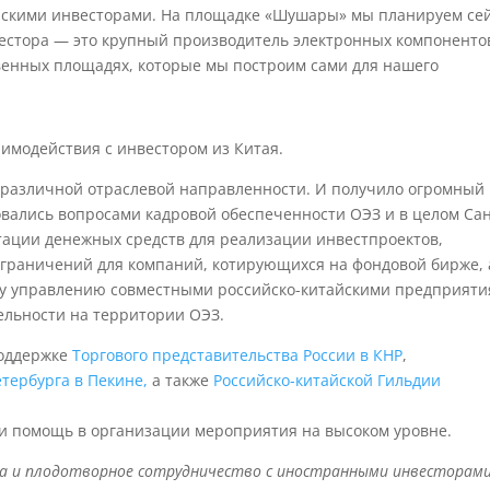
айскими инвесторами. На площадке «Шушары» мы планируем се
естора — это крупный производитель электронных компоненто
венных площадях, которые мы построим сами для нашего
имодействия с инвестором из Китая.
 различной отраслевой направленности. И получило огромный
вались вопросами кадровой обеспеченности ОЭЗ и в целом Сан
тации денежных средств для реализации инвестпроектов,
граничений для компаний, котирующихся на фондовой бирже, 
у управлению совместными российско-китайскими предприят
ельности на территории ОЭЗ.
поддержке
Торгового представительства России в КНР
,
тербурга в Пекине,
а также
Российско-китайской Гильдии
 и помощь в организации мероприятия на высоком уровне.
га и плодотворное сотрудничество с иностранными инвесторами