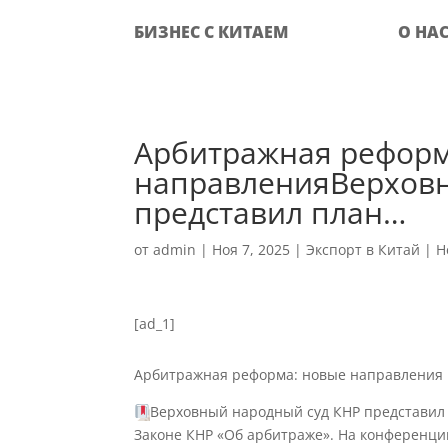
БИЗНЕС С КИТАЕМ
О НА
Арбитражная реформ
направленияВерховн
представил план…
от
admin
|
Ноя 7, 2025
|
Экспорт в Китай
|
Н
[ad_1]
Арбитражная реформа: новые направления
Верховный народный суд КНР представил 
Законе КНР «Об арбитраже». На конференции