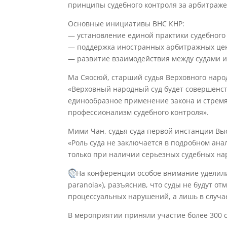
принципы судебного контроля за арбитраже
Основные инициативы ВНС КНР:
— установление единой практики судебного
— поддержка иностранных арбитражных цен
— развитие взаимодействия между судами 
Ма Сяосюй, старший судья Верховного народ
«Верховный народный суд будет совершенст
единообразное применение закона и стрем
профессионализм судебного контроля».
Мими Чан, судья суда первой инстанции Выс
«Роль суда не заключается в подробном ана
только при наличии серьезных судебных н
На конференции особое внимание уделили
paranoia»), разъяснив, что суды не будут 
процессуальных нарушений, а лишь в случа
В мероприятии приняли участие более 300 