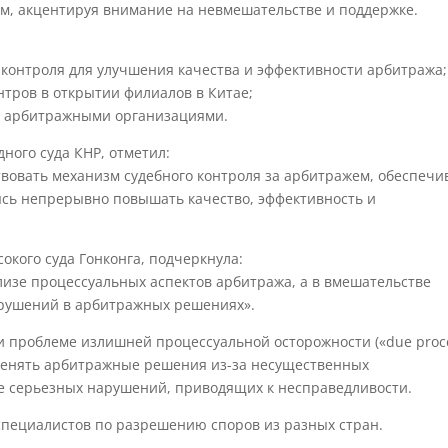
м, акцентируя внимание на невмешательстве и поддержке.
 контроля для улучшения качества и эффективности арбитража;
тров в открытии филиалов в Китае;
и арбитражными организациями.
ного суда КНР, отметил:
вовать механизм судебного контроля за арбитражем, обеспечи
ясь непрерывно повышать качество, эффективность и
окого суда Гонконга, подчеркнула:
лизе процессуальных аспектов арбитража, а в вмешательстве
арушений в арбитражных решениях».
 проблеме излишней процессуальной осторожности («due proc
отменять арбитражные решения из-за несущественных
е серьезных нарушений, приводящих к несправедливости.
специалистов по разрешению споров из разных стран.