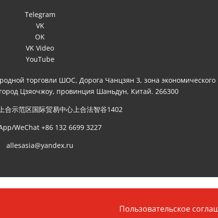
Telegram
VK
OK
VK Video
YouTube
ародной торговли ШОС, Дорога Чанцзян 3, зона экономического
 город Цзяочжоу, провинция Шаньдун, Китай. 266300
上合示范区国际贸易中心上合法智谷1402
App/WeChat +86 132 6699 3227
allesasia@yandex.ru
Пользовательское согла