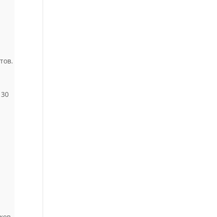
тов.
 30
ков