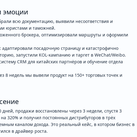
и эмоции
обрали всю документацию, выявили несоответствия и
ыми юристами и таможней.
моженного брокера, оптимизировали маршруты и оформили
: адаптировали посадочную страницу и катастрофично
орию, запустили KOL-кампанию и таргет в WeChat/Weibo.
 систему CRM для китайских партнёров и обучение отдела
рез 8 недель мы вывели продукт на 150+ торговых точек и
асение
0 дней, продажи восстановлены через 3 недели, спустя 3
 на 320% и получил постоянных дистрибуторов в трёх
емным каналом дохода. Это реальный кейс, в котором бизнес в
ился в драйвер роста.