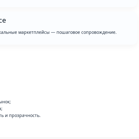
ce
 локальные маркетплейсы — пошаговое сопровождение.
ынок;
а;
ь и прозрачность.