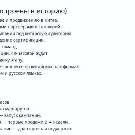
(встроены в историю)
тае и продвижению в Китае.
ими партнёрами и таможней.
мпании под китайскую аудиторию.
дение сертификации.
 команд.
ции, 48-часовой аудит.
дому этапу.
e-commerce на китайских платформах.
м и русском языках.
асов.
ка маршрутов.
— запуск кампаний.
в — первые продажи 2–4 недели.
вание — долгосрочная поддержка.