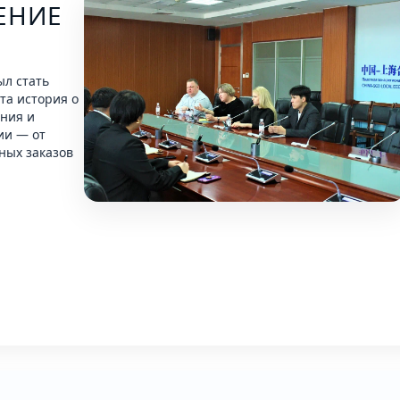
ЕНИЕ
ыл стать
та история о
ения и
ии — от
ных заказов